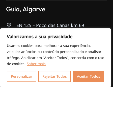
Guia, Algarve
EN 125 – Poço das Canas km 69
Valorizamos a sua privacidade
Seg. – Sáb.
Usamos cookies para melhorar a sua experiência,
09:00 – 19:00
veicular anúncios ou conteúdo personalizado e analisar
tráfego. Ao clicar em "Aceitar Todos", concorda com o uso
+351 289 516 860
de cookies.
Saber mais
(Chamada para a rede fixa nacional)
Personalizar
Rejeitar Todos
Aceitar Todos
+351 968 369 768
(Chamada para a rede móvel nacional)
© MANOBRA MÁXIMA –
Desenvolvimento Web
por
MAIDOT