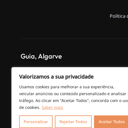
Política
Guia, Algarve
Valorizamos a sua privacidade
EN 125 – Poço das Canas km 69
Usamos cookies para melhorar a sua experiência,
veicular anúncios ou conteúdo personalizado e analisar
tráfego. Ao clicar em "Aceitar Todos", concorda com o us
de cookies.
Saber mais
Personalizar
Rejeitar Todos
Aceitar Todos
© MANOBRA MÁXIMA –
Desenvolvimento Web
po