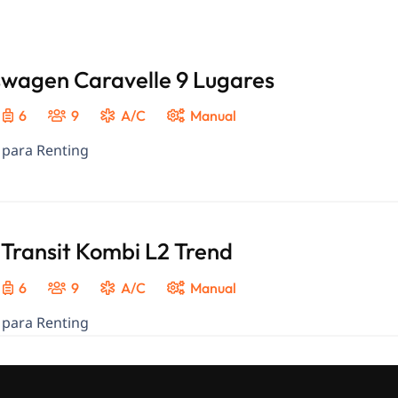
swagen Caravelle 9 Lugares
6
9
A/C
Manual
 para Renting
 Transit Kombi L2 Trend
6
9
A/C
Manual
 para Renting