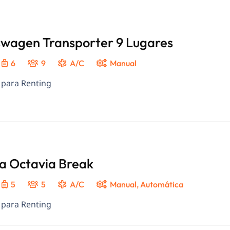
swagen Transporter 9 Lugares
6
9
A/C
Manual
 para Renting
a Octavia Break
5
5
A/C
Manual
,
Automática
 para Renting