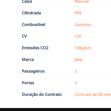
Caixa
Manual
Cilindrada
999
Combustível
Gasolina
CV
120
Emissões CO2
138g/km
Marca
Jeep
Passageiros
5
Portas
5
Duração do Contrato
Contrato de 06 me