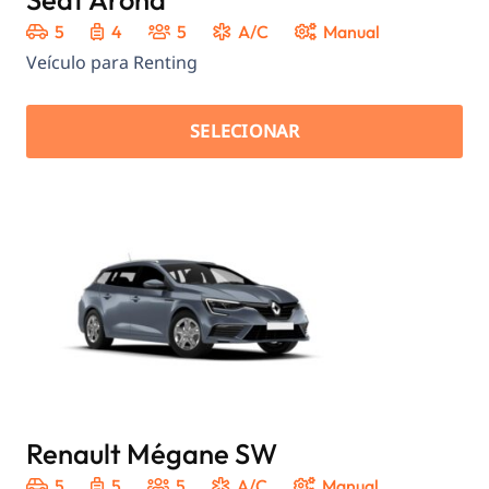
5
4
5
A/C
Manual
Veículo para Renting
SELECIONAR
Renault Mégane SW
5
5
5
A/C
Manual