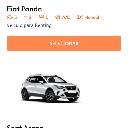
Fiat Panda
5
2
5
A/C
Manual
Veículo para Renting
SELECIONAR
Seat Arona