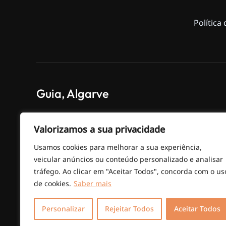
Política
Guia, Algarve
Valorizamos a sua privacidade
EN 125 – Poço das Canas km 69
Usamos cookies para melhorar a sua experiência,
veicular anúncios ou conteúdo personalizado e analisar
tráfego. Ao clicar em "Aceitar Todos", concorda com o us
de cookies.
Saber mais
Personalizar
Rejeitar Todos
Aceitar Todos
© MANOBRA MÁXIMA –
Desenvolvimento Web
po