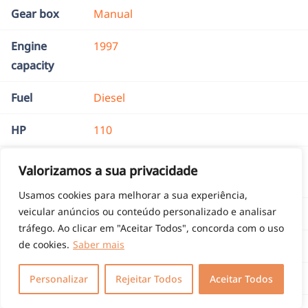
Gear box
Manual
Engine
1997
capacity
Fuel
Diesel
HP
110
CO2
178 g/km
Valorizamos a sua privacidade
emissions
Usamos cookies para melhorar a sua experiência,
veicular anúncios ou conteúdo personalizado e analisar
Brand
Renault
tráfego. Ao clicar em "Aceitar Todos", concorda com o uso
de cookies.
Saber mais
Passengers
9
Doors
5
Personalizar
Rejeitar Todos
Aceitar Todos