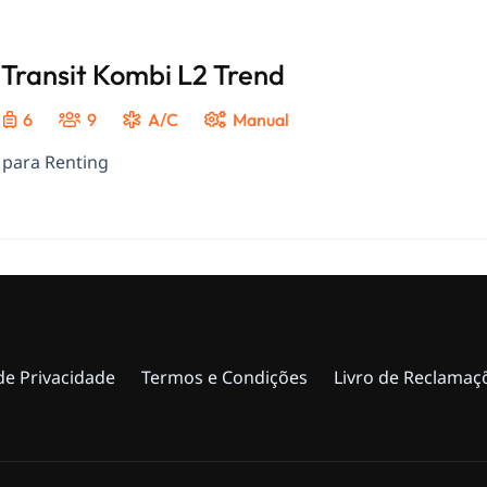
 Transit Kombi L2 Trend
6
9
A/C
Manual
 para Renting
 de Privacidade
Termos e Condições
Livro de Reclamaç