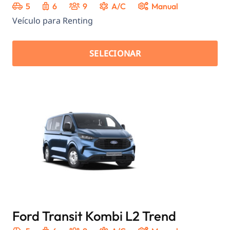
5
6
9
A/C
Manual
Veículo para Renting
SELECIONAR
Ford Transit Kombi L2 Trend