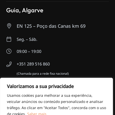
Guia, Algarve
EN 125 – Poço das Canas km 69
Seg. – Sáb.
09:00 – 19:00
+351 289 516 860
(Chamada para a rede fixa nacional)
+351 968 369 768
Valorizamos a sua privacidade
(Chamada para a rede móvel nacional)
Usamos cookies para melhorar a sua experiência,
veicular anúncios ou conteúdo personalizado e analisar
© MANOBRA MÁXIMA –
Desenvolvimento Web
por
tráfego. Ao clicar em "Aceitar Todos", concorda com o uso
MAIDOT
de cookies.
Saber mais